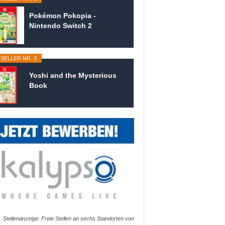
Pokémon Pokopia -
Nintendo Switch 2
SELLER NR. 3
Yoshi and the Mysterious
Book
Stellenanzeige: Freie Stellen an sechs Standorten von