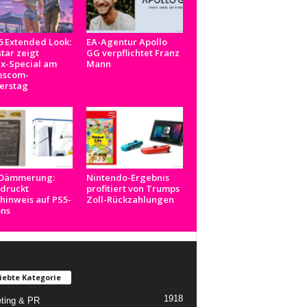
 Extended Look:
EA-Agentur Apollo
tar zeigt
GG verpflichtet Franz
ix-Special am
Mann
scom-
erstag
-Dämmerung:
Nintendo-Ergebnis
 druckt
profitiert von Trumps
inweis auf PS5-
Zoll-Rückzahlungen
ons
iebte Kategorie
1918
ting & PR