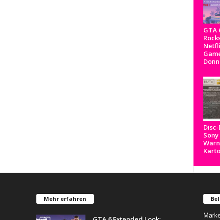
GTA 6
Rocks
Netfl
Game
Donn
Disc
Sony
Warnh
Kart
Mehr erfahren
Bel
Marke
GTA 6 Extended Look: