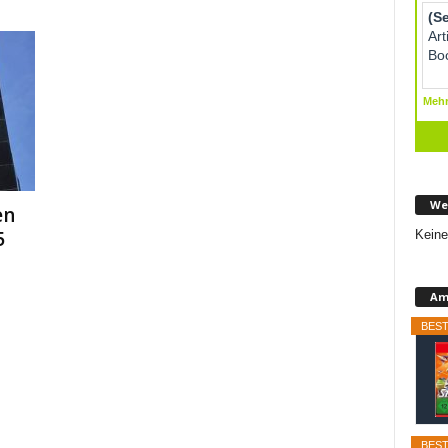
We
en
5
Keine
Am
BEST
BEST