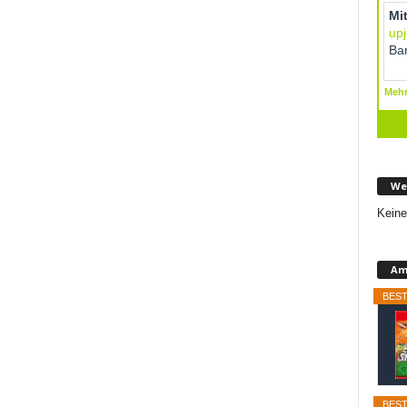
We
Keine
Am
BEST
BEST