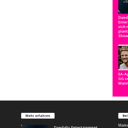
Daed
Ente
sich 
plant
Show
EA-A
GG ve
Man
Mehr erfahren
Bel
Marke
Daedalic Entertainment