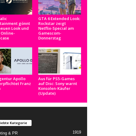
alic
GTA 6 Extended Look:
rtainment gönnt
Rockstar zeigt
neuen Look und
Netflix-Special am
 Online-
Gamescom-
case
Donnerstag
gentur Apollo
Aus für PS5-Games
rpflichtet Franz
auf Disc: Sony warnt
n
Konsolen-Käufer
(Update)
iebte Kategorie
1919
ting & PR