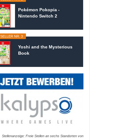
Pokémon Pokopia -
Nintendo Switch 2
SELLER NR. 3
Yoshi and the Mysterious
Book
Stellenanzeige: Freie Stellen an sechs Standorten von