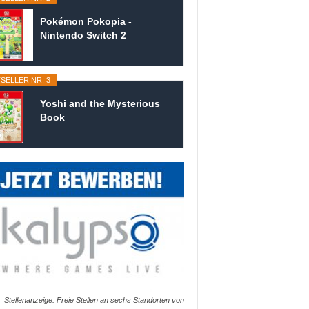
Pokémon Pokopia -
Nintendo Switch 2
SELLER NR. 3
Yoshi and the Mysterious
Book
Stellenanzeige: Freie Stellen an sechs Standorten von