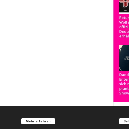
Retur
Wolfe
offizi
Deut
erhäl
Daed
Ente
sich 
plant
Show
Mehr erfahren
Bel