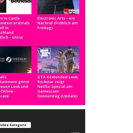
n to Castle
Electronic Arts – ein
nstein erstmals
Nachruf (Fröhlich am
ell in
Freitag)
schland
tlich – uncut
alic
GTA 6 Extended Look:
rtainment gönnt
Rockstar zeigt
neuen Look und
Netflix-Special am
 Online-
Gamescom-
case
Donnerstag (Update)
iebte Kategorie