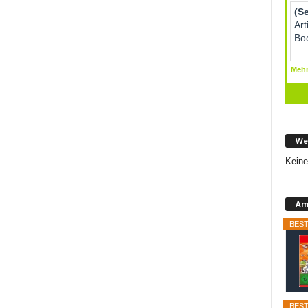
We
Keine
Am
BEST
BEST