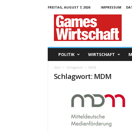
FREITAG, AUGUST 7, 2026
IMPRESSUM
DA
G
a
m
e
s
W
i
POLITIK
WIRTSCHAFT
M
r
t
Start
Schlagworte
MDM
s
Schlagwort: MDM
c
h
a
f
t
.
d
e