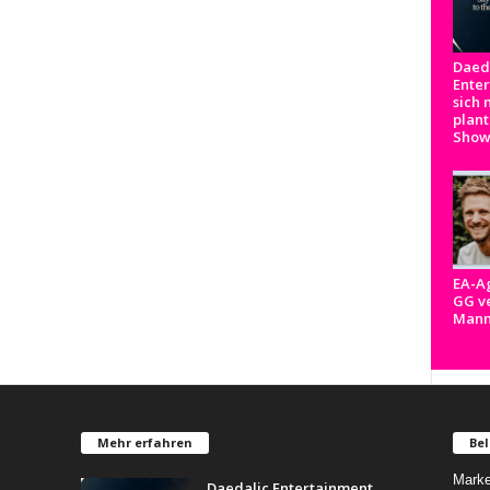
Daed
Ente
sich 
plant
Show
EA-A
GG ve
Man
Mehr erfahren
Bel
Marke
Daedalic Entertainment