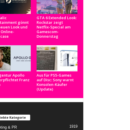
alic
GTA 6 Extended Look:
rtainment gönnt
Rockstar zeigt
neuen Look und
Netflix-Special am
 Online-
Gamescom-
case
Donnerstag
gentur Apollo
Aus für PS5-Games
rpflichtet Franz
auf Disc: Sony warnt
n
Konsolen-Käufer
(Update)
iebte Kategorie
1919
ting & PR