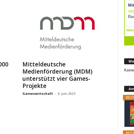
We
000
Mitteldeutsche
Medienförderung (MDM)
Keine
unterstützt vier Games-
Projekte
Am
Gameswirtschaft
-
6. Juni 2025
BEST
BEST