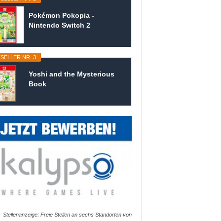
Pokémon Pokopia -
Nintendo Switch 2
SELLER NR. 3
Yoshi and the Mysterious
Book
Stellenanzeige: Freie Stellen an sechs Standorten von