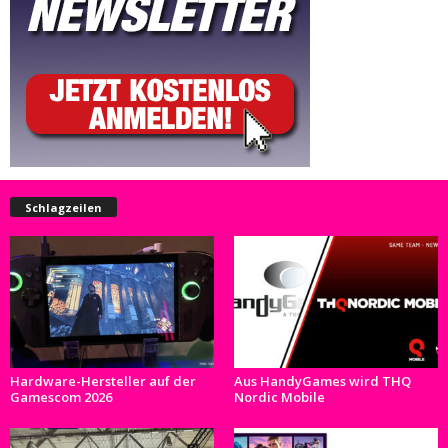
Schlagzeilen
Hardware-Hersteller auf der
Aus HandyGames wird THQ
Gamescom 2026
Nordic Mobile