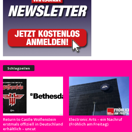
Schlagzeilen
Return to Castle Wolfenstein
Electronic Arts – ein Nachruf
erstmals offiziell in Deutschland
(Fröhlich am Freitag)
erhältlich – uncut