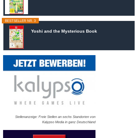
BESTSELLER NR. 3
Yoshi and the Mysterious Book
Stellenanzeige: Freie Stellen an sechs Standorten von
Kalypso Media in ganz Deutschland