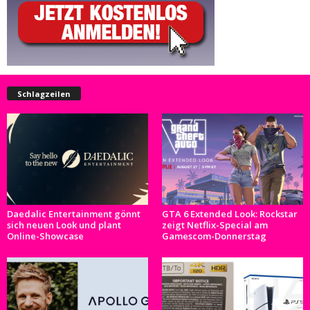
Schlagzeilen
Daedalic Entertainment gönnt
GTA 6 Extended Look: Rockstar
sich neuen Look und plant
zeigt Netflix-Special am
Online-Showcase
Gamescom-Donnerstag