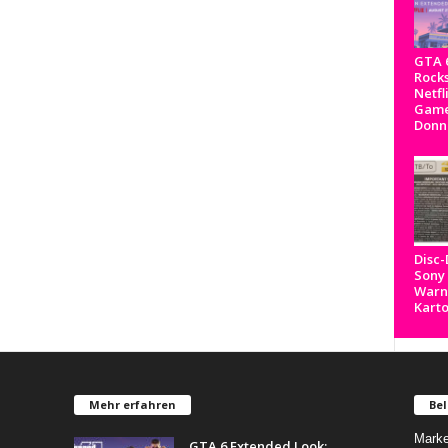
GTA 6
Rocks
Netfl
Game
Donn
Disc
Sony
Warnh
Kart
Mehr erfahren
Bel
Marke
GTA 6 Extended Look: