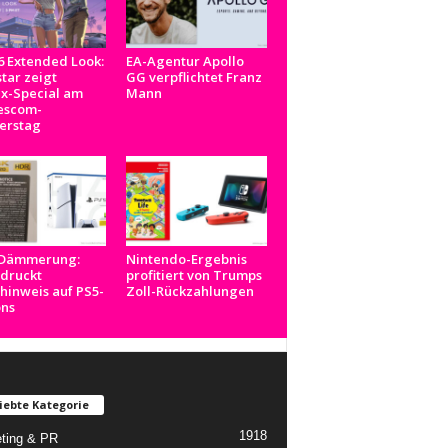
 Extended Look:
EA-Agentur Apollo
tar zeigt
GG verpflichtet Franz
ix-Special am
Mann
scom-
erstag
-Dämmerung:
Nintendo-Ergebnis
 druckt
profitiert von Trumps
inweis auf PS5-
Zoll-Rückzahlungen
ons
iebte Kategorie
1918
ting & PR