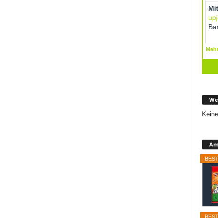
We
Keine
Am
BEST
BEST