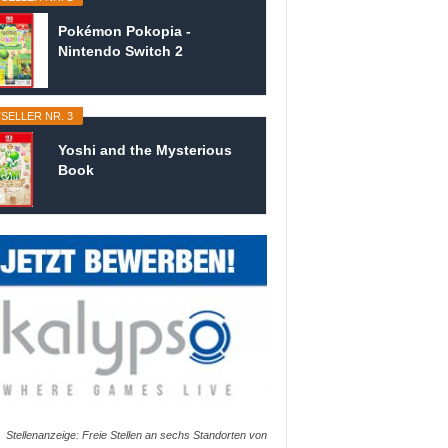
Pokémon Pokopia -
Nintendo Switch 2
SELLER NR. 3
Yoshi and the Mysterious
Book
Stellenanzeige: Freie Stellen an sechs Standorten von