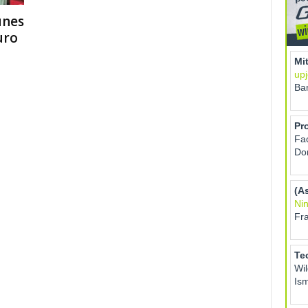
unes
uro