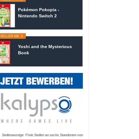
Pokémon Pokopia -
Nintendo Switch 2
SELLER NR. 3
Yoshi and the Mysterious
Book
Stellenanzeige: Freie Stellen an sechs Standorten von