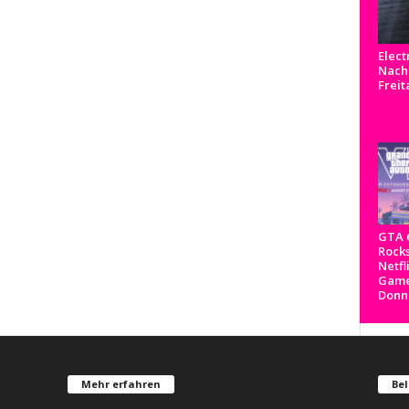
Elect
Nachr
Freit
GTA 6
Rocks
Netfl
Game
Donn
Mehr erfahren
Bel