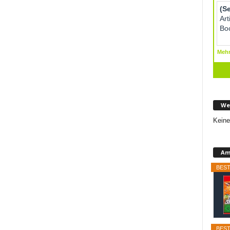
We
Keine
Am
BEST
BEST