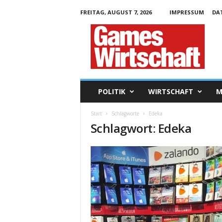
FREITAG, AUGUST 7, 2026
IMPRESSUM
DA
G
a
m
e
s
W
i
POLITIK
WIRTSCHAFT
M
r
t
Start
Schlagworte
Edeka
s
Schlagwort: Edeka
c
h
a
f
t
.
d
e