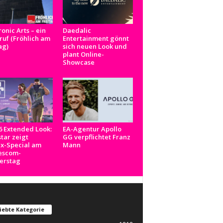
ronic Arts – ein
Daedalic
uf (Fröhlich am
Entertainment gönnt
ag)
sich neuen Look und
plant Online-
Showcase
 Extended Look:
EA-Agentur Apollo
tar zeigt
GG verpflichtet Franz
ix-Special am
Mann
scom-
erstag
iebte Kategorie