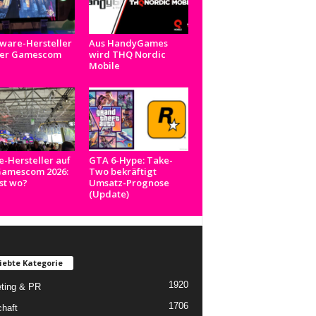
ware-Hersteller
Aus HandyGames
der Gamescom
wird THQ Nordic
Mobile
e-Hersteller auf
GTA 6-Hype: Take-
Gamescom 2026:
Two bekräftigt
st wo?
Umsatz-Prognose
(Update)
iebte Kategorie
1920
ting & PR
1706
chaft