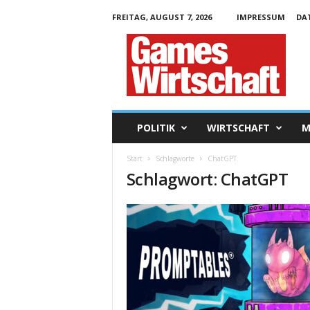
FREITAG, AUGUST 7, 2026
IMPRESSUM
DA
G
a
m
e
s
W
i
POLITIK
WIRTSCHAFT
M
r
t
Start
Schlagworte
ChatGPT
s
Schlagwort: ChatGPT
c
h
a
f
t
.
d
e