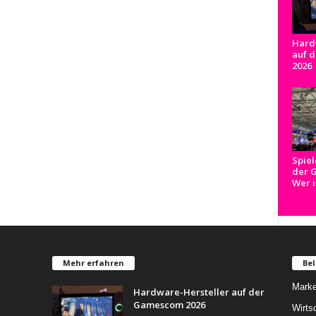
Hard
auf 
2026
Spiel
der 
Wer i
Mehr erfahren
Bel
Marke
Hardware-Hersteller auf der
Gamescom 2026
Wirts