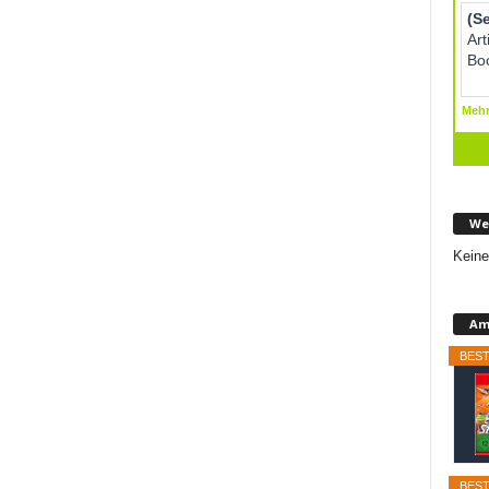
We
Keine
Am
BEST
BEST