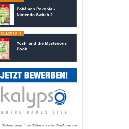
Pokémon Pokopia -
Nintendo Switch 2
SELLER NR. 3
Yoshi and the Mysterious
Book
Stellenanzeige: Freie Stellen an sechs Standorten von