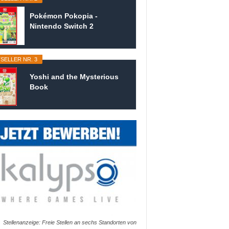
Pokémon Pokopia -
Nintendo Switch 2
SELLER NR. 3
Yoshi and the Mysterious
Book
Stellenanzeige: Freie Stellen an sechs Standorten von