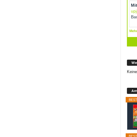
We
Keine
Am
BEST
BEST