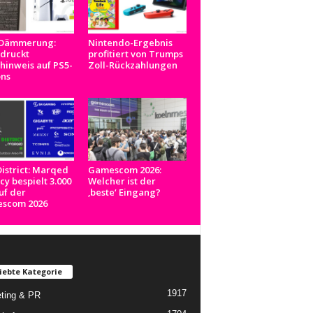
-Dämmerung:
Nintendo-Ergebnis
 druckt
profitiert von Trumps
inweis auf PS5-
Zoll-Rückzahlungen
ons
istrict: Marqed
Gamescom 2026:
y bespielt 3.000
Welcher ist der
uf der
‚beste‘ Eingang?
scom 2026
iebte Kategorie
1917
ting & PR