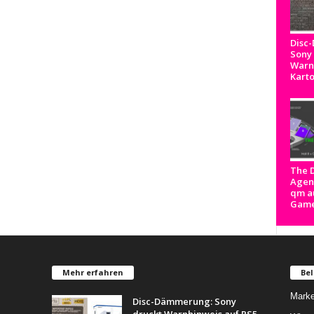
Disc
Sony
Warnh
Kart
The D
Agenc
qm a
Game
Mehr erfahren
Bel
Marke
Disc-Dämmerung: Sony