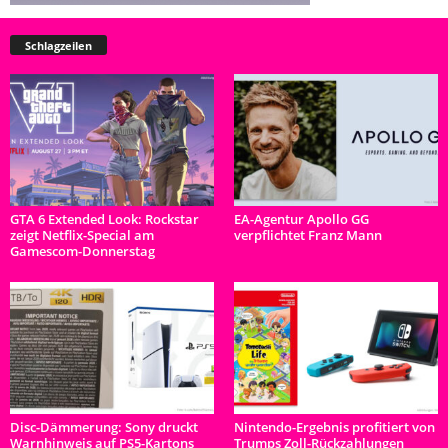
Schlagzeilen
GTA 6 Extended Look: Rockstar
EA-Agentur Apollo GG
zeigt Netflix-Special am
verpflichtet Franz Mann
Gamescom-Donnerstag
Disc-Dämmerung: Sony druckt
Nintendo-Ergebnis profitiert von
Warnhinweis auf PS5-Kartons
Trumps Zoll-Rückzahlungen