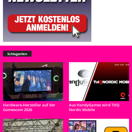
Schlagzeilen
Hardware-Hersteller auf der
Aus HandyGames wird THQ
Gamescom 2026
Nordic Mobile