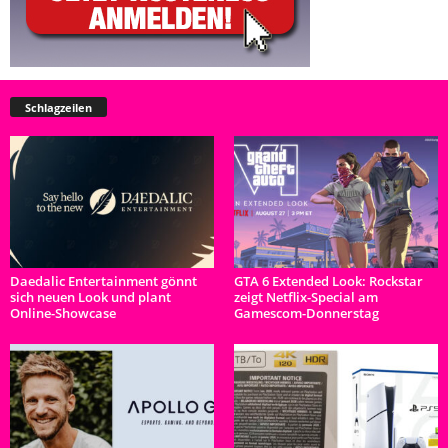
Schlagzeilen
Daedalic Entertainment gönnt
GTA 6 Extended Look: Rockstar
sich neuen Look und plant
zeigt Netflix-Special am
Online-Showcase
Gamescom-Donnerstag