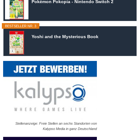
Pokémon Pokopia - Nintendo Switch 2
BESTSELLER NR. 3
Yoshi and the Mysterious Book
Stellenanzeige: Freie Stellen an sechs Standorten von
Kalypso Media in ganz Deutschland