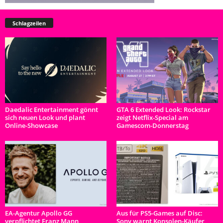
Schlagzeilen
Daedalic Entertainment gönnt
GTA 6 Extended Look: Rockstar
sich neuen Look und plant
zeigt Netflix-Special am
Online-Showcase
Gamescom-Donnerstag
EA-Agentur Apollo GG
Aus für PS5-Games auf Disc:
verpflichtet Franz Mann
Sony warnt Konsolen-Käufer