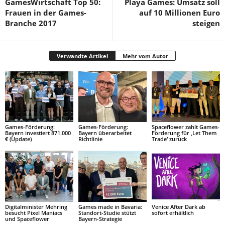
GamesWirtschaft Top 50:
Playa Games: Umsatz soll
Frauen in der Games-
auf 10 Millionen Euro
Branche 2017
steigen
Verwandte Artikel
Mehr vom Autor
Games-Förderung:
Games-Förderung:
Spaceflower zahlt Games-
Bayern investiert 871.000
Bayern überarbeitet
Förderung für ‚Let Them
€ (Update)
Richtlinie
Trade‘ zurück
Digitalminister Mehring
Games made in Bavaria:
Venice After Dark ab
besucht Pixel Maniacs
Standort-Studie stützt
sofort erhältlich
und Spaceflower
Bayern-Strategie