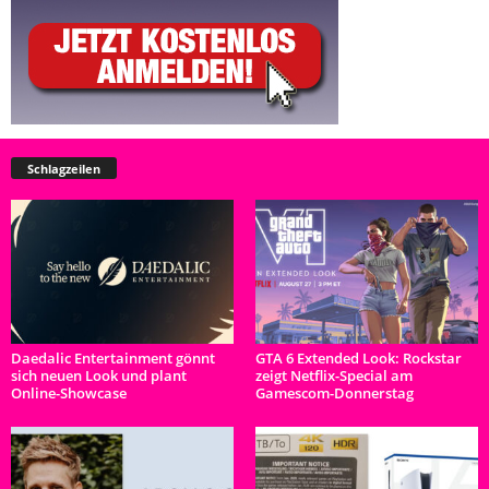
Schlagzeilen
Daedalic Entertainment gönnt
GTA 6 Extended Look: Rockstar
sich neuen Look und plant
zeigt Netflix-Special am
Online-Showcase
Gamescom-Donnerstag