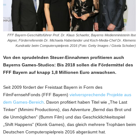
FFF Bayern-Geschäftsführer Prof. Dr. Klaus Schaefer, Bayerns Medienministerin Ilse
Aigner, Förderreferentin Dr. Michaela Haberlander und Koch-Media-Chef Dr. Klemens
Kundratitz beim Computerspielpreis 2016 (Foto: Getty Images / Gisela Schober)
Von den sprudelnden Steuer-Einnahmen profitieren auch
Bayerns Games-Studios: Bis 2018 sollen die Fördermittel des
FFF Bayern auf knapp 1,8 Millionen Euro anwachsen.
Seit 2009 fördert der Freistaat Bayern in Form des
FilmFernsehFonds (FFF Bayern)
vielversprechende Projekte aus
dem Games-Bereich
. Davon profitiert haben Titel wie „The Last
Tinker“ (Mimimi Productions), das Adventure „Bernd das Brot und
die Unmöglichen“ (Bumm Film) und das Geschicklichkeitsspiel
„Shift Happens“ (Klonk Games), das gleich mehrere Trophäen beim
Deutschen Computerspielpreis 2016 abgeräumt hat.