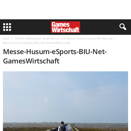
Start
Twitch, Mediakraft, KoelnMesse und Messe Husum treten BIU.Net bei
Messe-Husum-eSports-BIU-Net-GamesWirtschaft
Messe-Husum-eSports-BIU-Net-
GamesWirtschaft