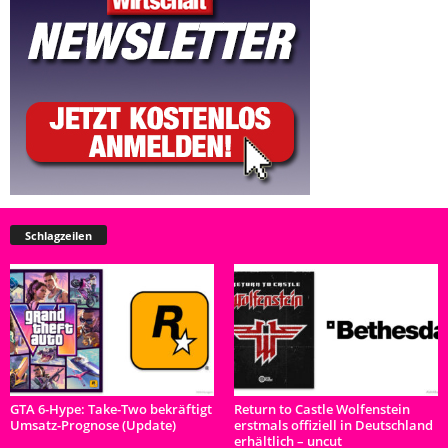
Schlagzeilen
GTA 6-Hype: Take-Two bekräftigt
Return to Castle Wolfenstein
Umsatz-Prognose (Update)
erstmals offiziell in Deutschland
erhältlich – uncut