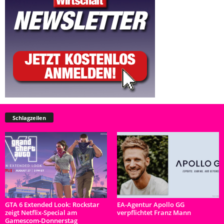
Schlagzeilen
GTA 6 Extended Look: Rockstar
EA-Agentur Apollo GG
zeigt Netflix-Special am
verpflichtet Franz Mann
Gamescom-Donnerstag