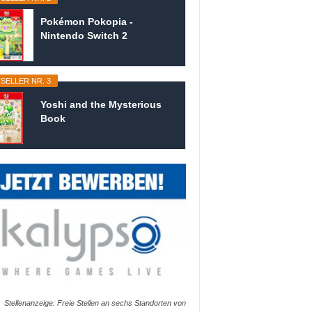
Pokémon Pokopia -
Nintendo Switch 2
SELLER NR. 3
Yoshi and the Mysterious
Book
Stellenanzeige: Freie Stellen an sechs Standorten von