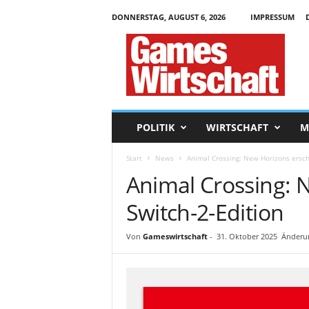
DONNERSTAG, AUGUST 6, 2026
IMPRESSUM
G
a
m
e
s
W
i
POLITIK
WIRTSCHAFT
M
r
t
Start
News
Animal Crossing: New Horizons ersche
s
Animal Crossing: N
c
h
Switch-2-Edition
a
f
t
Von
Gameswirtschaft
-
31. Oktober 2025
Änderun
.
d
e