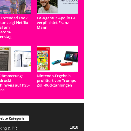
 Extended Look:
EA-Agentur Apollo GG
tar zeigt Netflix-
verpflichtet Franz
al am
Mann
scom-
erstag
-Dämmerung:
Nintendo-Ergebnis
druckt
profitiert von Trumps
inweis auf PS5-
Zoll-Rückzahlungen
ons
iebte Kategorie
1918
ting & PR