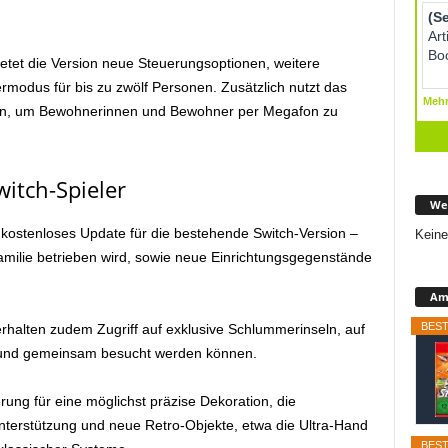
tet die Version neue Steuerungsoptionen, weitere
rmodus für bis zu zwölf Personen.
Zusätzlich nutzt das
ofon, um Bewohnerinnen und Bewohner per Megafon zu
itch-Spieler
We
in kostenloses Update für die bestehende Switch-Version –
Keine
amilie betrieben wird, sowie neue Einrichtungsgegenstände
Ama
BEST
halten zudem Zugriff auf exklusive Schlummerinseln, auf
et und gemeinsam besucht werden können.
ng für eine möglichst präzise Dekoration, die
erstützung und neue Retro-Objekte, etwa die Ultra-Hand
BEST