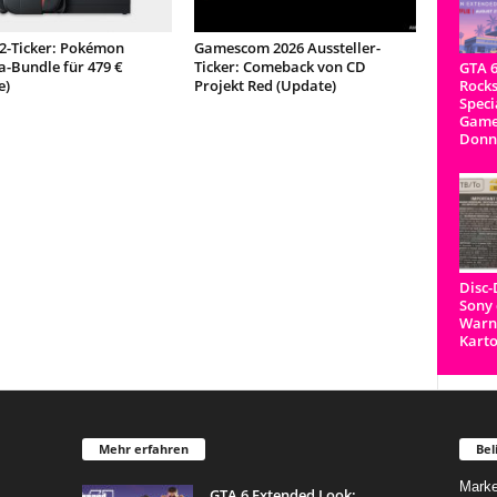
 2-Ticker: Pokémon
Gamescom 2026 Aussteller-
-Bundle für 479 €
Ticker: Comeback von CD
GTA 6
Rocks
e)
Projekt Red (Update)
Speci
Game
Donn
Disc
Sony 
Warnh
Kart
Mehr erfahren
Bel
Marke
GTA 6 Extended Look: