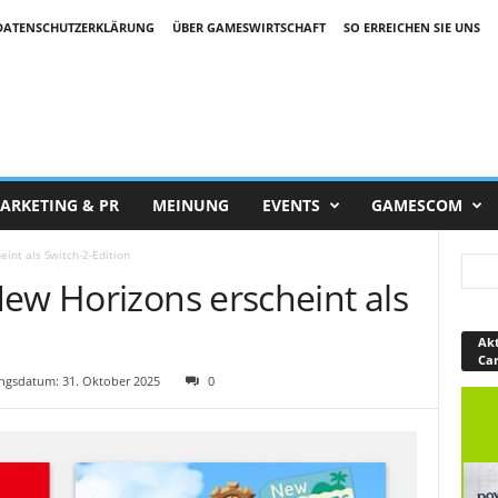
DATENSCHUTZERKLÄRUNG
ÜBER GAMESWIRTSCHAFT
SO ERREICHEN SIE UNS
ARKETING & PR
MEINUNG
EVENTS
GAMESCOM
int als Switch-2-Edition
ew Horizons erscheint als
Akt
Ca
gsdatum: 31. Oktober 2025
0