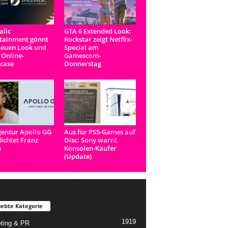
lic
GTA 6 Extended Look:
tainment gönnt
Rockstar zeigt Netflix-
neuen Look und
Special am
 Online-
Gamescom-
case
Donnerstag
entur Apollo GG
Aus für PS5-Games auf
lichtet Franz
Disc: Sony warnt
n
Konsolen-Käufer
(Update)
iebte Kategorie
1919
ting & PR