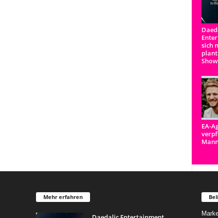
Daeda
Enter
sich 
plant
Show
EA-Ag
verpf
Man
Mehr erfahren
Bel
Marke
Daedalic Entertainment