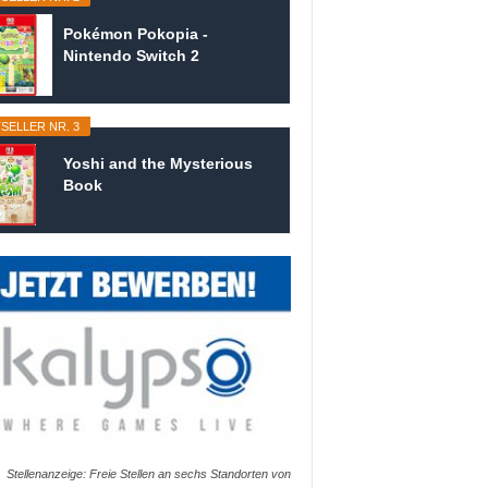
Pokémon Pokopia -
Nintendo Switch 2
SELLER NR. 3
Yoshi and the Mysterious
Book
Stellenanzeige: Freie Stellen an sechs Standorten von