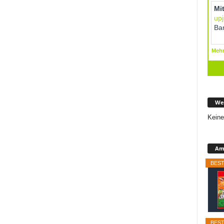
We
Keine
Ama
BEST
BEST