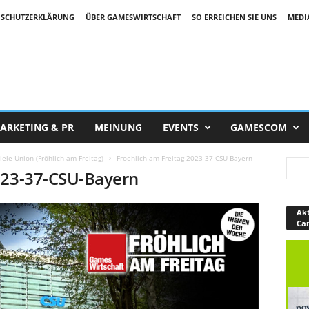
SCHUTZERKLÄRUNG
ÜBER GAMESWIRTSCHAFT
SO ERREICHEN SIE UNS
MEDI
ARKETING & PR
MEINUNG
EVENTS
GAMESCOM
ele-Union (Fröhlich am Freitag)
Froehlich-am-Freitag-2023-37-CSU-Bayern
023-37-CSU-Bayern
Akt
Ca