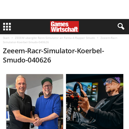
Start
ZEEEM übergibt Renn-Simulator an Fanta-4-Rapper Smudo
Zeeem-Racr-
Simulator-Koerbel-Smudo-040626
Zeeem-Racr-Simulator-Koerbel-
Smudo-040626