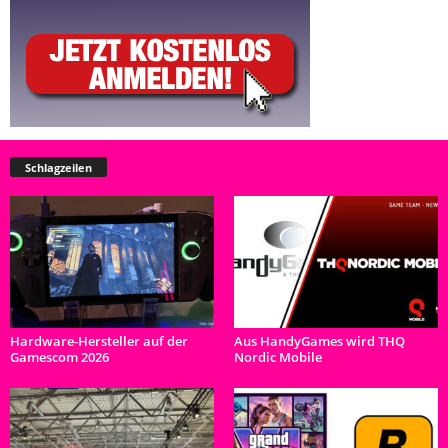
Schlagzeilen
Hardware-Hersteller auf der
Aus HandyGames wird THQ
Gamescom 2026
Nordic Mobile