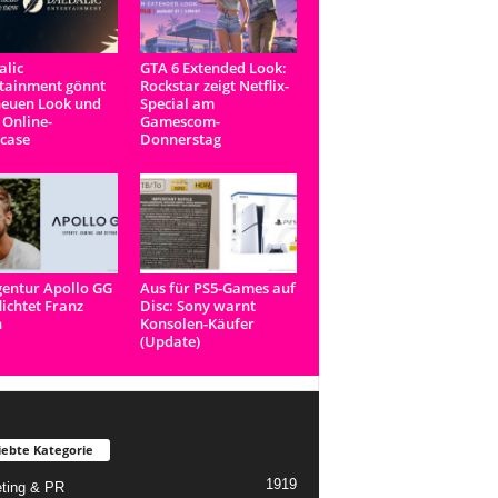
lic
GTA 6 Extended Look:
tainment gönnt
Rockstar zeigt Netflix-
neuen Look und
Special am
 Online-
Gamescom-
case
Donnerstag
entur Apollo GG
Aus für PS5-Games auf
lichtet Franz
Disc: Sony warnt
n
Konsolen-Käufer
(Update)
iebte Kategorie
1919
ting & PR