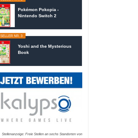
Pokémon Pokopia -
Nintendo Switch 2
SELLER NR. 3
Yoshi and the Mysterious
Book
Stellenanzeige: Freie Stellen an sechs Standorten von