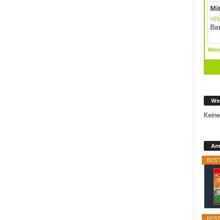
We
Keine
Ama
BEST
BEST