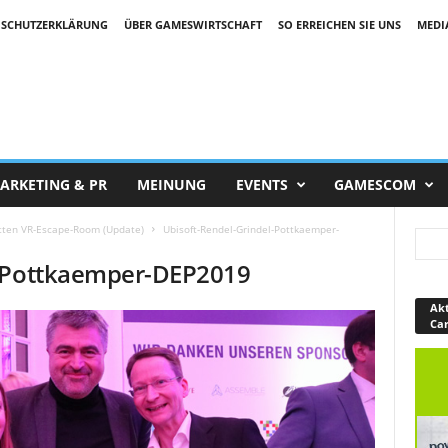
SCHUTZERKLÄRUNG
ÜBER GAMESWIRTSCHAFT
SO ERREICHEN SIE UNS
MEDI
ARKETING & PR
MEINUNG
EVENTS
GAMESCOM
ritten VR-Escape-Room (Update)
Ubisoft-Rendel-Grindel-Pottkaemper-
l-Pottkaemper-DEP2019
Akt
Ca