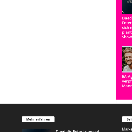
Daeda
Enter
sich 
plant
Show
EA-Ag
verpf
Man
Mehr erfahren
Bel
Marke
Daedalic Entertainment