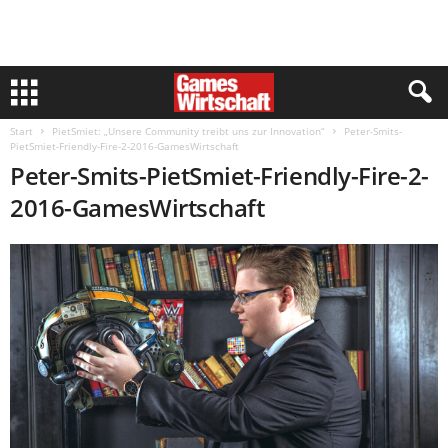
Start
PietSmiet: „Unsere Community treibt uns zur Innovation“
Peter-Smits-
PietSmiet-Friendly-Fire-2-2016-GamesWirtschaft
Peter-Smits-PietSmiet-Friendly-Fire-2-
2016-GamesWirtschaft