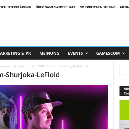
SCHUTZERKLÄRUNG
ÜBER GAMESWIRTSCHAFT
SO ERREICHEN SIE UNS
MEDI
ARKETING & PR
MEINUNG
EVENTS
GAMESCOM
hurjoka und LeFloid
ARD-WDR-Doku-Off-Cam-Shurjoka-LeFloid
-Shurjoka-LeFloid
Akt
Ca