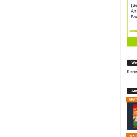
We
Keine
Ama
BEST
BEST