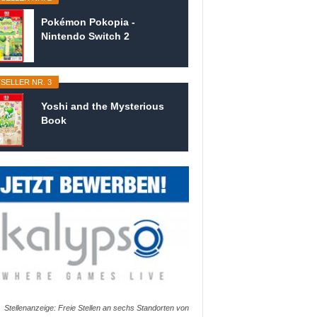
Pokémon Pokopia -
Nintendo Switch 2
SELLER NR. 3
Yoshi and the Mysterious
Book
Stellenanzeige: Freie Stellen an sechs Standorten von