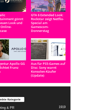
lic
GTA 6 Extended Look:
tainment gönnt
Rockstar zeigt Netflix-
neuen Look und
Special am
 Online-
Gamescom-
case
Donnerstag
entur Apollo GG
Aus für PS5-Games auf
lichtet Franz
Disc: Sony warnt
n
Konsolen-Käufer
(Update)
iebte Kategorie
1919
ting & PR