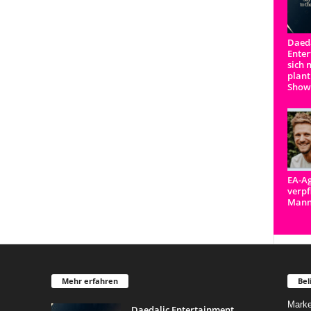
Daeda
Enter
sich 
plant
Show
EA-Ag
verpf
Man
Mehr erfahren
Bel
Marke
Daedalic Entertainment