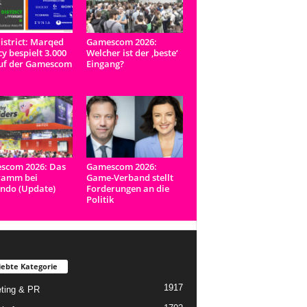
istrict: Marqed
Gamescom 2026:
y bespielt 3.000
Welcher ist der ‚beste‘
uf der Gamescom
Eingang?
scom 2026: Das
Gamescom 2026:
ramm bei
Game-Verband stellt
ndo (Update)
Forderungen an die
Politik
iebte Kategorie
1917
ting & PR