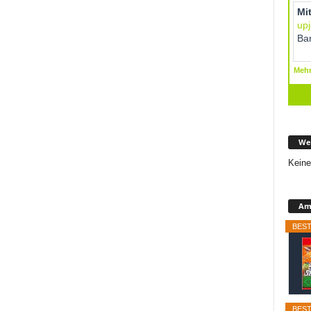
We
Keine
Ama
BEST
BEST