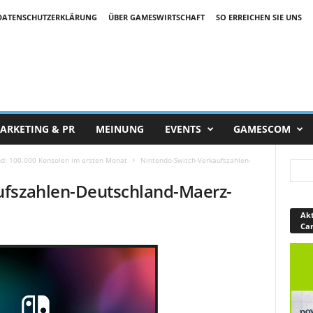
DATENSCHUTZERKLÄRUNG
ÜBER GAMESWIRTSCHAFT
SO ERREICHEN SIE UNS
ARKETING & PR
MEINUNG
EVENTS
GAMESCOM
nd: 100.000 Konsolen im ersten Monat
Nintendo-Switch-Verkaufszahlen-
ufszahlen-Deutschland-Maerz-
Akt
Ca