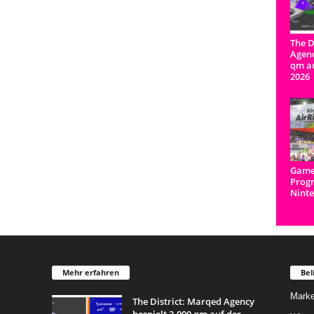
The D
Agenc
qm a
2026
Game
Prog
Ninte
Mehr erfahren
Bel
Marke
The District: Marqed Agency