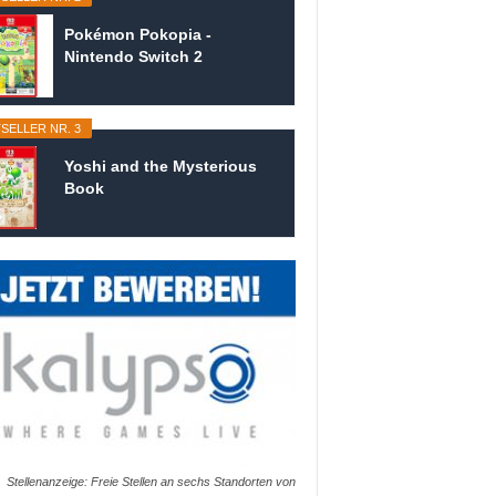
Pokémon Pokopia -
Nintendo Switch 2
SELLER NR. 3
Yoshi and the Mysterious
Book
Stellenanzeige: Freie Stellen an sechs Standorten von