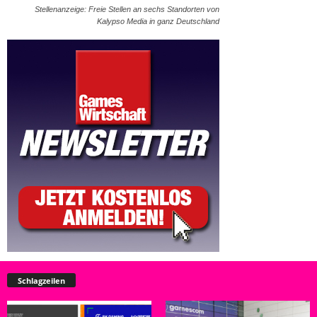
Stellenanzeige: Freie Stellen an sechs Standorten von
Kalypso Media in ganz Deutschland
Schlagzeilen