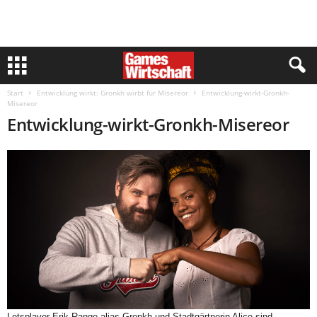
Start
Entwicklung wirkt: Gronkh wirbt für Misereor
Entwicklung-wirkt-Gronkh-
Misereor
Entwicklung-wirkt-Gronkh-Misereor
Letsplayer Erik Range alias Gronkh und Stadtgärtnerin Alice sind