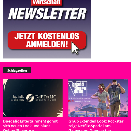
Schlagzeilen
Daedalic Entertainment gönnt
GTA 6 Extended Look: Rockstar
sich neuen Look und plant
zeigt Netflix-Special am
Online-Showcase
Gamescom-Donnerstag