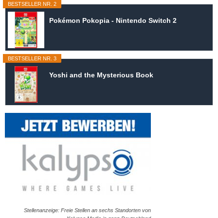
BESTSELLER NR. 2
Pokémon Pokopia - Nintendo Switch 2
BESTSELLER NR. 3
Yoshi and the Mysterious Book
Stellenanzeige: Freie Stellen an sechs Standorten von