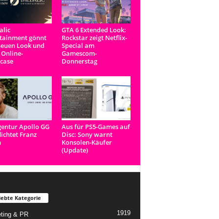
lic
GTA 6 Extended Look:
tainment gönnt
Rockstar zeigt Netflix-
neuen Look und
Special am
 Online-
Gamescom-
case
Donnerstag
entur Apollo GG
Aus für PS5-Games auf
lichtet Franz
Disc: Sony warnt
n
Konsolen-Käufer
(Update)
iebte Kategorie
1919
ting & PR