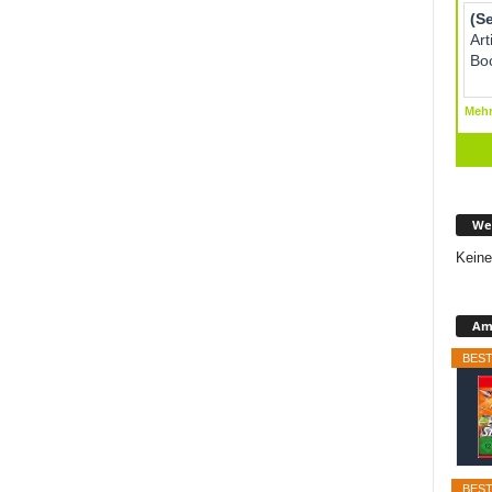
We
Keine
Ama
BEST
BEST