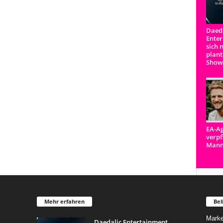
Daeda
Enter
sich 
plant
Show
EA-Ag
verpf
Man
Mehr erfahren
Bel
Marke
Daedalic Entertainment