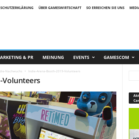
SCHUTZERKLÄRUNG
ÜBER GAMESWIRTSCHAFT
SO ERREICHEN SIE UNS
MEDI
ARKETING & PR
MEINUNG
EVENTS
GAMESCOM
Indie-Nachwuchs
Indie-Arena-Booth-2019-Volunteers
-Volunteers
Akt
Ca