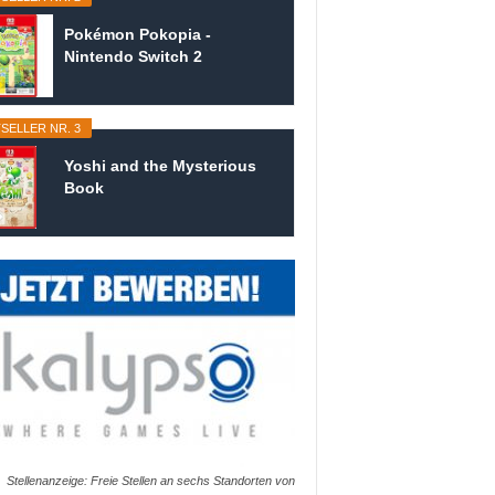
Pokémon Pokopia -
Nintendo Switch 2
SELLER NR. 3
Yoshi and the Mysterious
Book
Stellenanzeige: Freie Stellen an sechs Standorten von