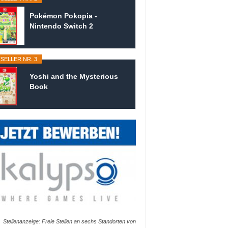
Pokémon Pokopia -
Nintendo Switch 2
SELLER NR. 3
Yoshi and the Mysterious
Book
Stellenanzeige: Freie Stellen an sechs Standorten von