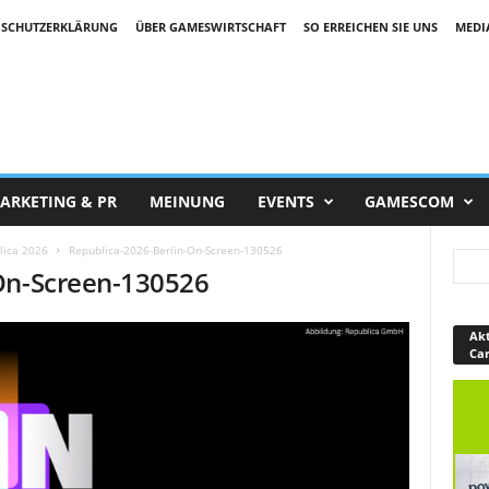
SCHUTZERKLÄRUNG
ÜBER GAMESWIRTSCHAFT
SO ERREICHEN SIE UNS
MEDI
ARKETING & PR
MEINUNG
EVENTS
GAMESCOM
lica 2026
Republica-2026-Berlin-On-Screen-130526
On-Screen-130526
Akt
Ca