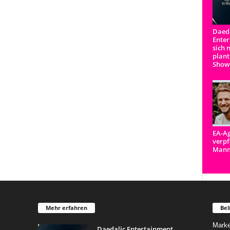
Daeda
Enter
sich 
plant
Show
EA-Ag
verpf
Man
Mehr erfahren
Bel
Marke
Daedalic Entertainment