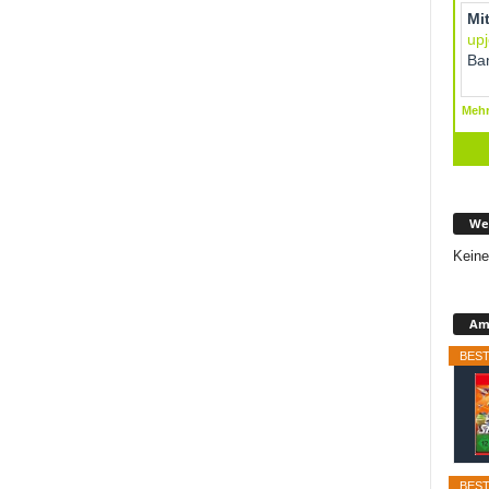
We
Keine
Ama
BEST
BEST