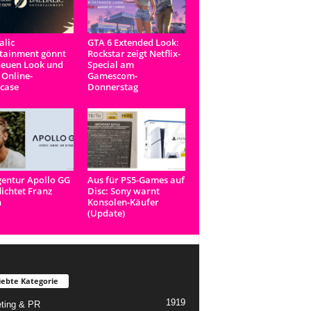
lic
GTA 6 Extended Look:
tainment gönnt
Rockstar zeigt Netflix-
neuen Look und
Special am
 Online-
Gamescom-
case
Donnerstag
entur Apollo GG
Aus für PS5-Games auf
lichtet Franz
Disc: Sony warnt
n
Konsolen-Käufer
(Update)
iebte Kategorie
1919
ting & PR