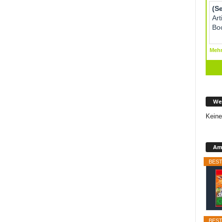
We
Keine
Ama
BEST
BEST