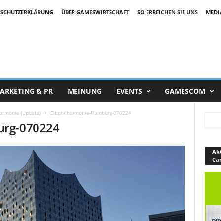
SCHUTZERKLÄRUNG
ÜBER GAMESWIRTSCHAFT
SO ERREICHEN SIE UNS
MEDI
ARKETING & PR
MEINUNG
EVENTS
GAMESCOM
harmonie (Update)
Elbphilharmonie-Hamburg-070224
urg-070224
Akt
Ca