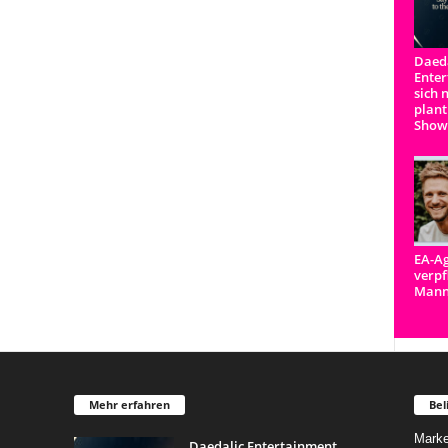
Daeda
Enter
sich 
plant
Show
EA-Ag
verpf
Man
Mehr erfahren
Bel
Marke
Daedalic Entertainment