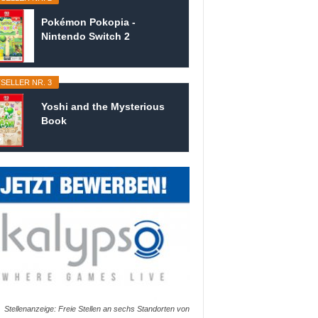
Pokémon Pokopia -
Nintendo Switch 2
SELLER NR. 3
Yoshi and the Mysterious
Book
Stellenanzeige: Freie Stellen an sechs Standorten von