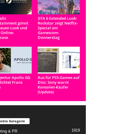
lic
GTA 6 Extended Look:
tainment gönnt
Rockstar zeigt Netflix-
neuen Look und
Special am
 Online-
Gamescom-
case
Donnerstag
entur Apollo GG
Aus für PS5-Games auf
lichtet Franz
Disc: Sony warnt
n
Konsolen-Käufer
(Update)
iebte Kategorie
1919
ting & PR