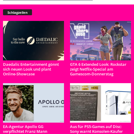
Schlagzeilen
Daedalic Entertainment gönnt
GTA 6 Extended Look: Rockstar
sich neuen Look und plant
zeigt Netflix-Special am
Online-Showcase
Gamescom-Donnerstag
EA-Agentur Apollo GG
Aus für PS5-Games auf Disc:
verpflichtet Franz Mann
Sony warnt Konsolen-Käufer