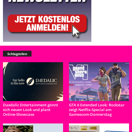
Schlagzeilen
Daedalic Entertainment gönnt
GTA 6 Extended Look: Rockstar
sich neuen Look und plant
zeigt Netflix-Special am
Online-Showcase
Gamescom-Donnerstag