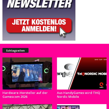
Schlagzeilen
Hardware-Hersteller auf der
Aus HandyGames wird THQ
Gamescom 2026
Nordic Mobile