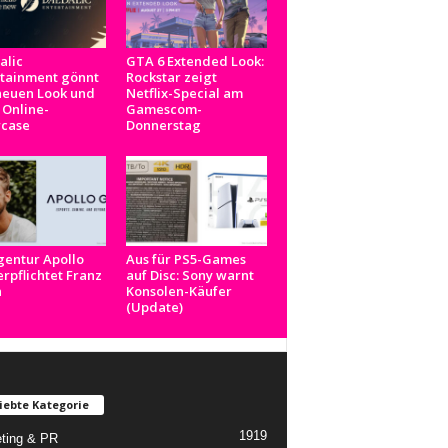
alic
GTA 6 Extended Look:
rtainment gönnt
Rockstar zeigt
neuen Look und
Netflix-Special am
 Online-
Gamescom-
case
Donnerstag
gentur Apollo
Aus für PS5-Games
rpflichtet Franz
auf Disc: Sony warnt
n
Konsolen-Käufer
(Update)
iebte Kategorie
1919
ting & PR