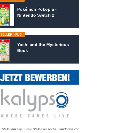
Pokémon Pokopia -
Nintendo Switch 2
SELLER NR. 3
Yoshi and the Mysterious
Book
Stellenanzeige: Freie Stellen an sechs Standorten von