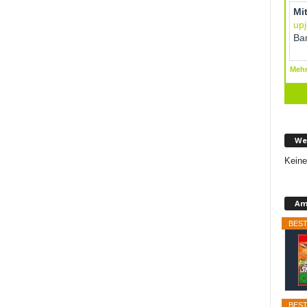
We
Keine
Am
BEST
BEST