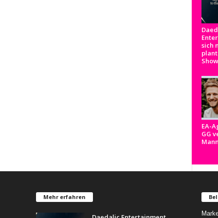
Daed
Ente
sich 
plant
Show
EA-A
GG ve
Man
Mehr erfahren
Bel
Marke
Daedalic Entertainment