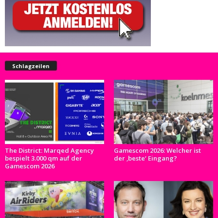
Schlagzeilen
The District: Marqed Agency
Gamescom 2026: Welcher ist
bespielt 3.000 qm auf der
der ‚beste‘ Eingang?
Gamescom 2026