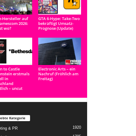
e-Hersteller auf
GTA 6-Hype: Take-Two
Gamescom 2026:
bekräftigt Umsatz-
st wo?
Prognose (Update)
n to Castle
Electronic Arts – ein
nstein erstmals
Nachruf (Fröhlich am
ell in
Freitag)
schland
tlich – uncut
iebte Kategorie
1920
ting & PR