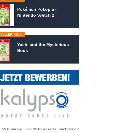
Pokémon Pokopia -
Nintendo Switch 2
SELLER NR. 3
Yoshi and the Mysterious
Book
Stellenanzeige: Freie Stellen an sechs Standorten von