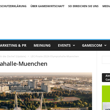
SCHUTZERKLÄRUNG
ÜBER GAMESWIRTSCHAFT
SO ERREICHEN SIE UNS
MEDI
ARKETING & PR
MEINUNG
EVENTS
GAMESCOM
lt die Zeche? (Update)
LEC-Finale-2024-Olympiahalle-Muenchen
iahalle-Muenchen
Akt
Ca