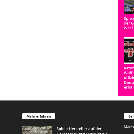
Spiel
der 
Wer i
Retur
Wolfe
offizi
Deut
erhäl
Mehr erfahren
Bel
Marke
Spiele-Hersteller auf der