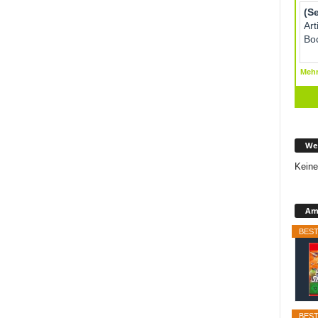
We
Keine
Ama
BEST
BEST