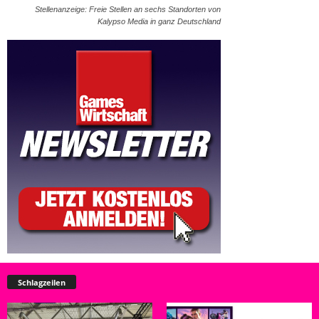
Stellenanzeige: Freie Stellen an sechs Standorten von
Kalypso Media in ganz Deutschland
Schlagzeilen