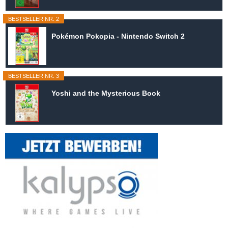
BESTSELLER NR. 2
Pokémon Pokopia - Nintendo Switch 2
BESTSELLER NR. 3
Yoshi and the Mysterious Book