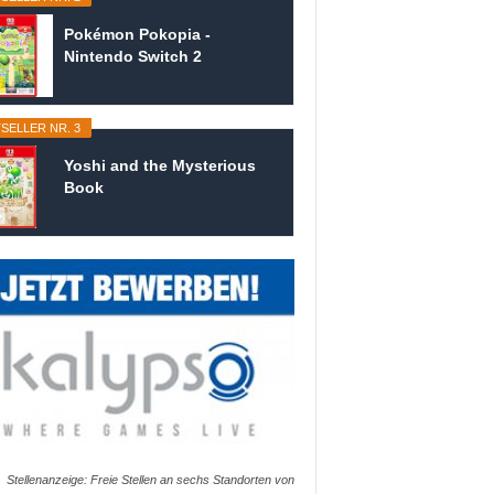
Pokémon Pokopia -
Nintendo Switch 2
SELLER NR. 3
Yoshi and the Mysterious
Book
Stellenanzeige: Freie Stellen an sechs Standorten von