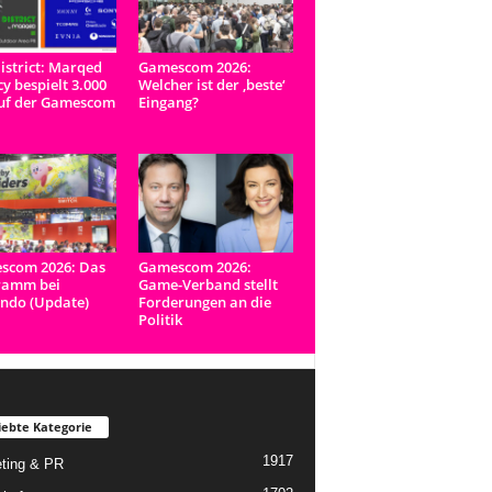
istrict: Marqed
Gamescom 2026:
y bespielt 3.000
Welcher ist der ‚beste‘
uf der Gamescom
Eingang?
scom 2026: Das
Gamescom 2026:
ramm bei
Game-Verband stellt
ndo (Update)
Forderungen an die
Politik
iebte Kategorie
1917
ting & PR