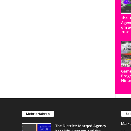
The D
Agenc
qm a
2026
Game
Prog
Ninte
Mehr erfahren
Bel
Marke
The District: Marqed Agency