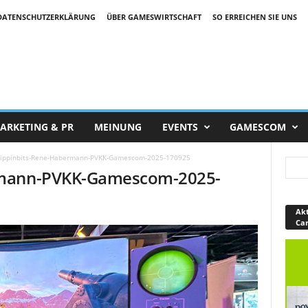
DATENSCHUTZERKLÄRUNG
ÜBER GAMESWIRTSCHAFT
SO ERREICHEN SIE UNS
ARKETING & PR
MEINUNG
EVENTS
GAMESCOM
ippinbits-Rene-Habermann-PVKK-Gamescom-2025-170925
rmann-PVKK-Gamescom-2025-
Akt
Ca