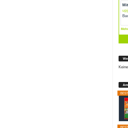
We
Keine
Ama
BEST
BEST