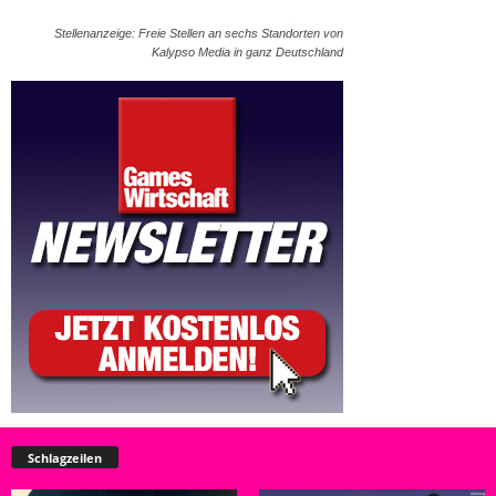
Stellenanzeige: Freie Stellen an sechs Standorten von
Kalypso Media in ganz Deutschland
Schlagzeilen