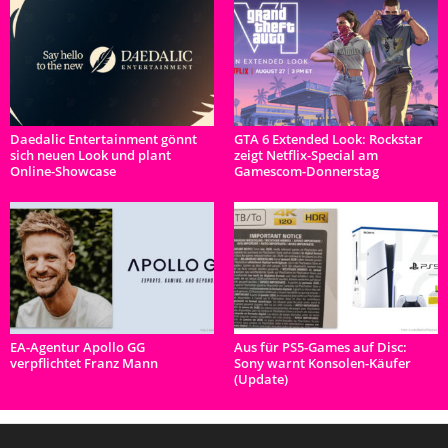
Daedalic Entertainment gönnt
GTA 6 Extended Look: Rockstar
sich neuen Look und plant
zeigt Netflix-Special am
Online-Showcase
Gamescom-Donnerstag
EA-Agentur Apollo GG
Aus für PS5-Games auf Disc:
verpflichtet Franz Mann
Sony warnt Konsolen-Käufer
(Update)