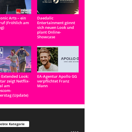
ronic Arts – ein
Daedalic
uf (Fröhlich am
Entertainment gönnt
ag)
sich neuen Look und
plant Online-
Showcase
 Extended Look:
EA-Agentur Apollo GG
tar zeigt Netflix-
verpflichtet Franz
al am
Mann
scom-
rstag (Update)
iebte Kategorie