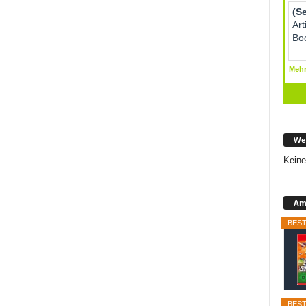
We
Keine
Ama
BEST
BEST