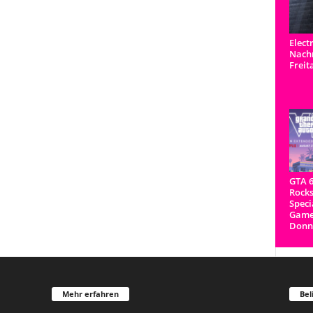
Elect
Nachr
Freit
GTA 6
Rocks
Speci
Game
Donne
Mehr erfahren
Bel