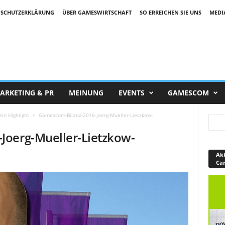
SCHUTZERKLÄRUNG
ÜBER GAMESWIRTSCHAFT
SO ERREICHEN SIE UNS
MEDI
ARKETING & PR
MEINUNG
EVENTS
GAMESCOM
in Highlight
Gamescom-Bilanz-2016-Joerg-Mueller-Lietzkow-
Joerg-Mueller-Lietzkow-
Akt
Ca