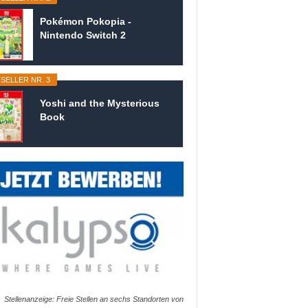
Pokémon Pokopia -
Nintendo Switch 2
SELLER NR. 3
Yoshi and the Mysterious
Book
Stellenanzeige: Freie Stellen an sechs Standorten von