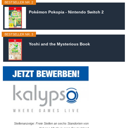
BESTSELLER NR. 2
Pokémon Pokopia - Nintendo Switch 2
BESTSELLER NR. 3
Yoshi and the Mysterious Book
Stellenanzeige: Freie Stellen an sechs Standorten von