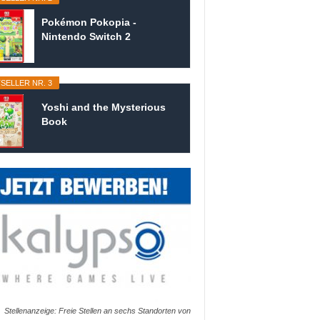
Pokémon Pokopia -
Nintendo Switch 2
SELLER NR. 3
Yoshi and the Mysterious
Book
Stellenanzeige: Freie Stellen an sechs Standorten von