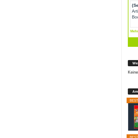
We
Keine
Ama
BEST
BEST