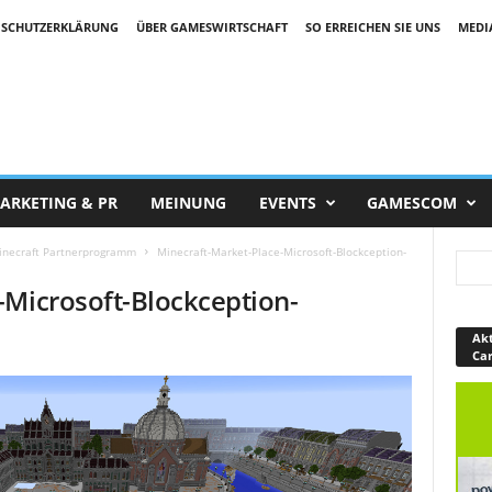
SCHUTZERKLÄRUNG
ÜBER GAMESWIRTSCHAFT
SO ERREICHEN SIE UNS
MEDI
ARKETING & PR
MEINUNG
EVENTS
GAMESCOM
Minecraft Partnerprogramm
Minecraft-Market-Place-Microsoft-Blockception-
-Microsoft-Blockception-
Akt
Ca