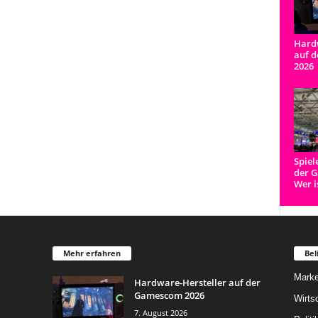
Hardw
auf 
2026
Spiel
der 
Wer i
Mehr erfahren
Bel
Marke
Hardware-Hersteller auf der
Gamescom 2026
Wirts
7. August 2026