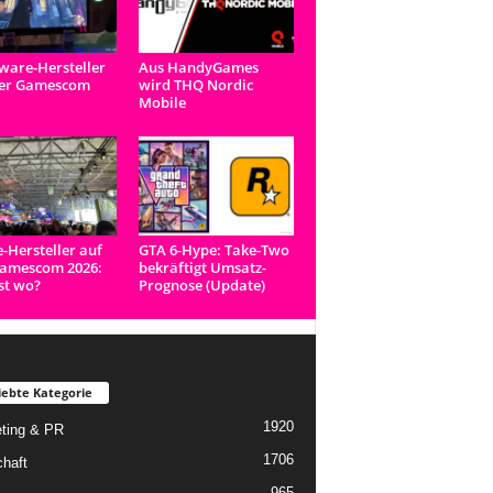
are-Hersteller
Aus HandyGames
der Gamescom
wird THQ Nordic
Mobile
e-Hersteller auf
GTA 6-Hype: Take-Two
Gamescom 2026:
bekräftigt Umsatz-
st wo?
Prognose (Update)
iebte Kategorie
1920
ting & PR
1706
chaft
965