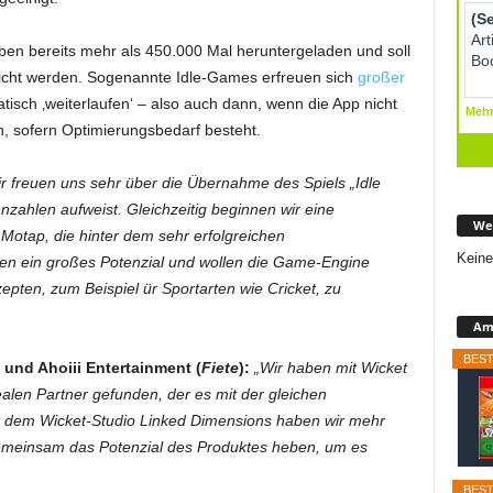
 bereits mehr als 450.000 Mal heruntergeladen und soll
tlicht werden. Sogenannte Idle-Games erfreuen sich
großer
atisch ‚weiterlaufen‘ – also auch dann, wenn die App nicht
ein, sofern Optimierungsbedarf besteht.
r freuen uns sehr über die Übernahme des Spiels „Idle
zahlen aufweist. Gleichzeitig beginnen wir eine
We
otap, die hinter dem sehr erfolgreichen
Keine
hen ein großes Potenzial und wollen die Game-Engine
pten, zum Beispiel ür Sportarten wie Cricket, zu
Ama
BEST
und Ahoiii Entertainment (
Fiete
):
„Wir haben mit Wicket
ealen Partner gefunden, der es mit der gleichen
Mit dem Wicket-Studio Linked Dimensions haben wir mehr
meinsam das Potenzial des Produktes heben, um es
BEST