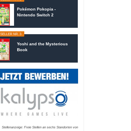
Pokémon Pokopia -
Nintendo Switch 2
SELLER NR. 3
Yoshi and the Mysterious
Book
Stellenanzeige: Freie Stellen an sechs Standorten von