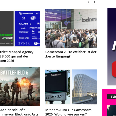
trict: Marqed Agency
Gamescom 2026: Welcher ist der
t 3.000 qm auf der
‚beste‘ Eingang?
com 2026
Sch
rabien schließt
Mit dem Auto zur Gamescom
hme von Electronic Arts
2026: Wo und wie parken?