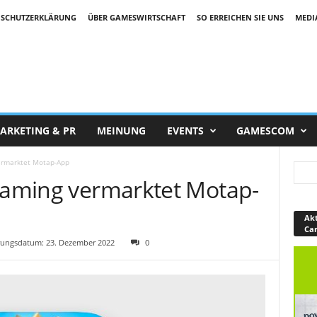
SCHUTZERKLÄRUNG
ÜBER GAMESWIRTSCHAFT
SO ERREICHEN SIE UNS
MEDI
ARKETING & PR
MEINUNG
EVENTS
GAMESCOM
vermarktet Motap-App
 Gaming vermarktet Motap-
Akt
Ca
ungsdatum: 23. Dezember 2022
0