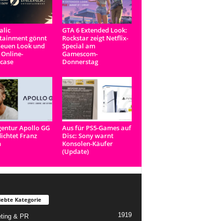
lic
GTA 6 Extended Look:
tainment gönnt
Rockstar zeigt Netflix-
neuen Look und
Special am
 Online-
Gamescom-
case
Donnerstag
entur Apollo GG
Aus für PS5-Games auf
lichtet Franz
Disc: Sony warnt
n
Konsolen-Käufer
(Update)
iebte Kategorie
1919
ting & PR