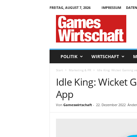
FREITAG, AUGUST 7, 2026
IMPRESSUM
DATEN
G
a
m
e
s
W
i
POLITIK
WIRTSCHAFT
M
r
t
Start
Marketing & PR
Idle King: Wicket Gaming 
s
Idle King: Wicket
c
h
App
a
f
t
Von
Gameswirtschaft
-
22. Dezember 2022
Änder
.
d
e