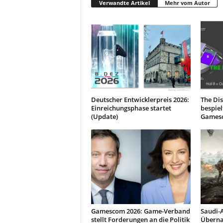
Verwandte Artikel
Mehr vom Autor
Deutscher Entwicklerpreis 2026:
The Dis
Einreichungsphase startet
bespiel
(Update)
Games
Gamescom 2026: Game-Verband
Saudi-A
stellt Forderungen an die Politik
Überna