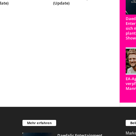
date)
(Update)
Daeda
Enter
sich 
plant
Show
EA-Ag
verpf
Man
Mehr erfahren
Bel
Marke
Daedalic Entertainment