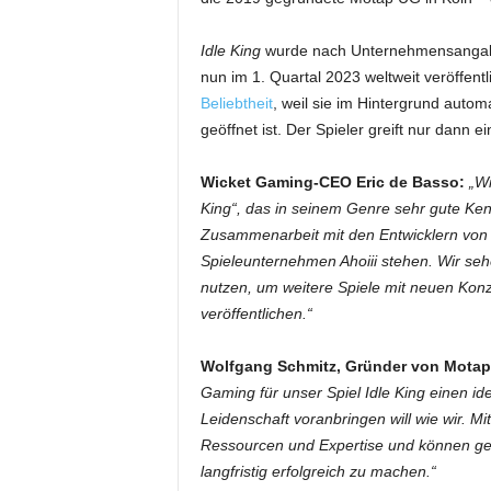
Idle King
wurde nach Unternehmensangaben
nun im 1. Quartal 2023 weltweit veröffen
Beliebtheit
, weil sie im Hintergrund autom
geöffnet ist. Der Spieler greift nur dann 
Wicket Gaming-CEO Eric de Basso:
„Wi
King“, das in seinem Genre sehr gute Kenn
Zusammenarbeit mit den Entwicklern von M
Spieleunternehmen Ahoiii stehen. Wir se
nutzen, um weitere Spiele mit neuen Konze
veröffentlichen.“
Wolfgang Schmitz, Gründer von Motap 
Gaming für unser Spiel Idle King einen id
Leidenschaft voranbringen will wie wir. 
Ressourcen und Expertise und können ge
langfristig erfolgreich zu machen.“