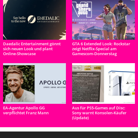
Daedalic Entertainment gönnt
GTA 6 Extended Look: Rockstar
sich neuen Look und plant
zeigt Netflix-Special am
Online-Showcase
Gamescom-Donnerstag
EA-Agentur Apollo GG
Aus für PS5-Games auf Disc:
verpflichtet Franz Mann
Sony warnt Konsolen-Käufer
(Update)