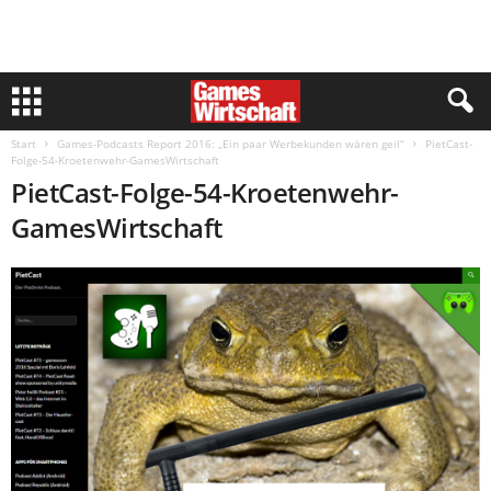
Start
Games-Podcasts Report 2016: „Ein paar Werbekunden wären geil“
PietCast-
Folge-54-Kroetenwehr-GamesWirtschaft
PietCast-Folge-54-Kroetenwehr-
GamesWirtschaft